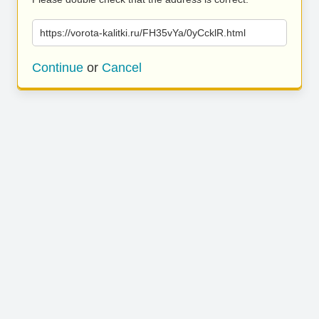
https://vorota-kalitki.ru/FH35vYa/0yCcklR.html
Continue
or
Cancel